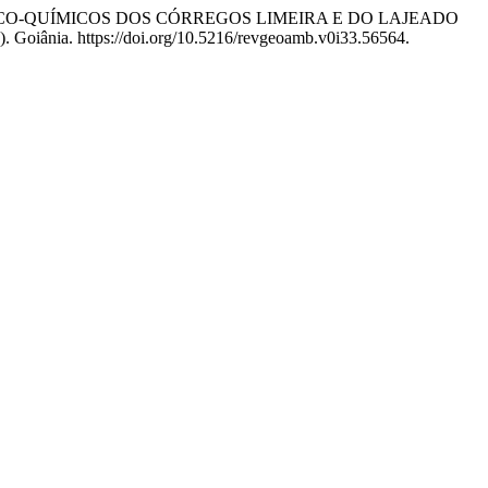
SPECTOS FÍSICO-QUÍMICOS DOS CÓRREGOS LIMEIRA E DO LAJEADO
o). Goiânia. https://doi.org/10.5216/revgeoamb.v0i33.56564.