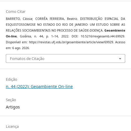
Como Citar
BARRETO, Cássia; CORRÊA FERREIRA, Beatriz. DISTRIBUIÇÃO ESPACIAL DA
ESQUISTOSSOMOSE NO ESTADO DO RIO DE JANEIRO: UM ESTUDO SOBRE AS
RELAÇÕES SOCIOAMBIENTAIS NO PROCESSO DE SAÚDE-DOENÇA.
Geoambiente
On-line
, Goiânia, n. 44, p. 1–14, 2022. DOI: 10.5216/revgeoamb.i44.69929.
Disponível em: https://revistas.ufj.edu.br/geoambiente/article/view/69929. Acesso
em: 6 ago. 2026.
Fomatos de Citação
Edição
n. 44 (2022): Geoambiente On-line
Seção
Artigos
Licença