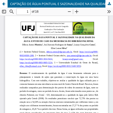
CAPTAÇÃO DE ÁGUA PONTUAL E SAZONALIDADE NA QUALIDADE DA ÁGUA: ESTUDO DE CASO DA MICROBACIA DO RIBEIRÃO PALMITAL