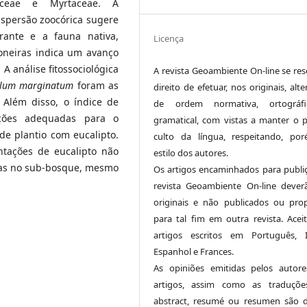
aceae e Myrtaceae. A
spersão zoocórica sugere
rante e a fauna nativa,
Licença
oneiras indica um avanço
A análise fitossociológica
A revista Geoambiente On-line se res
llum marginatum
foram as
direito de efetuar, nos originais, alt
 Além disso, o índice de
de ordem normativa, ortográf
ições adequadas para o
gramatical, com vistas a manter o 
de plantio com eucalipto.
culto da língua, respeitando, po
tações de eucalipto não
estilo dos autores.
vas no sub-bosque, mesmo
Os artigos encaminhados para publi
revista Geoambiente On-line dever
originais e não publicados ou pro
para tal fim em outra revista. Acei
artigos escritos em Português, I
Espanhol e Frances.
As opiniões emitidas pelos autor
artigos, assim como as traduçõe
abstract, resumé ou resumen são 