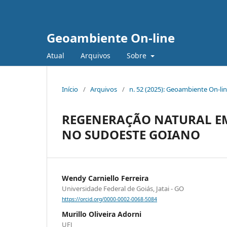
Geoambiente On-line
Atual
Arquivos
Sobre
Início
/
Arquivos
/
n. 52 (2025): Geoambiente On-li
REGENERAÇÃO NATURAL E
NO SUDOESTE GOIANO
Wendy Carniello Ferreira
Universidade Federal de Goiás, Jatai - GO
https://orcid.org/0000-0002-0068-5084
Murillo Oliveira Adorni
UFJ