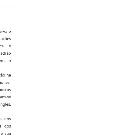
erva o
erações
ica e
padrão
rém, o
ção na
ão ser
postos
tam-se
nglês,
es nos
s dos
de sua