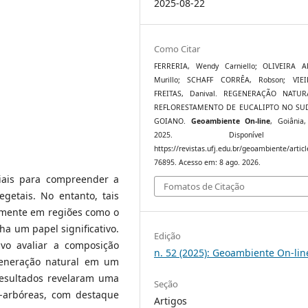
2025-08-22
Como Citar
FERRERIA, Wendy Carniello; OLIVEIRA A
Murillo; SCHAFF CORRÊA, Robson; VIE
FREITAS, Danival. REGENERAÇÃO NATU
REFLORESTAMENTO DE EUCALIPTO NO SU
GOIANO.
Geoambiente On-line
, Goiânia,
2025. Disponível 
https://revistas.ufj.edu.br/geoambiente/articl
76895. Acesso em: 8 ago. 2026.
uciais para compreender a
Fomatos de Citação
getais. No entanto, tais
lmente em regiões como o
a um papel significativo.
Edição
ivo avaliar a composição
n. 52 (2025): Geoambiente On-lin
regeneração natural em um
resultados revelaram uma
Seção
vo-arbóreas, com destaque
Artigos