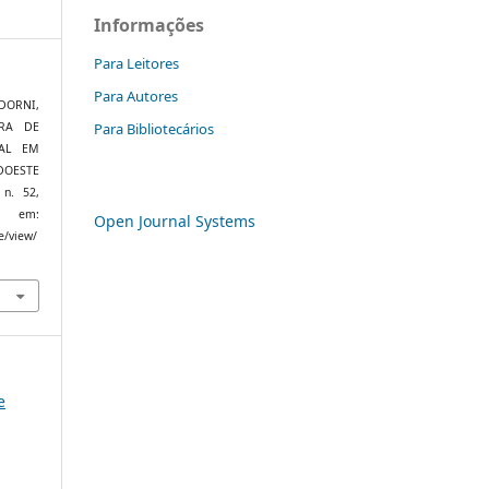
Informações
Para Leitores
Para Autores
DORNI,
Para Bibliotecários
IRA DE
RAL EM
DOESTE
 n. 52,
em:
Open Journal Systems
e/view/
e