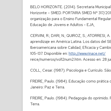
BELO HORIZONTE. (2014). Secretaria Municipa
Horizonte – SMED. PORTARIA SMED Nº 317/201
organização para o Ensino Fundamental Regular
Educação de Jovens e Adultos – EJA,
CERVINI, R.; DARI, N.; QUIROZ, S.; ATORRESI, A. 
aprendizaje en América Latina. Los datos del S
Iberoamericana sobre Calidad, Eficacia y Cambio
105-137. Disponible en:
http://www.rinace.net/
reice/numeros/vol12num2.htm. Acesso en: 28 jun
COLL, Cesar. (1987). Psicologia e Currículo. São 
FREIRE, Paulo. (1984). Educação como prática d
Janeiro: Paz e Terra.
FREIRE, Paulo. (1984). Pedagogia do oprimido. 
Terra.