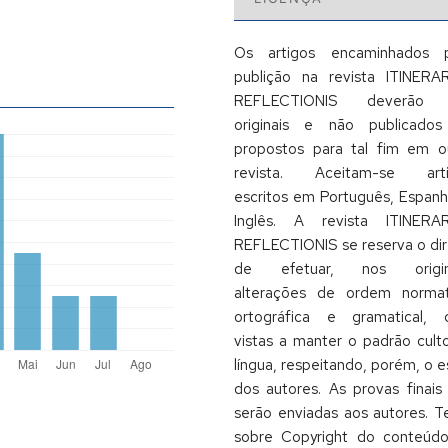
Os artigos encaminhados 
publição na revista ITINERA
REFLECTIONIS deverão 
originais e não publicado
propostos para tal fim em o
revista. Aceitam-se arti
escritos em Português, Espanh
Inglês. A revista ITINERA
REFLECTIONIS se reserva o dir
de efetuar, nos origina
alterações de ordem normat
ortográfica e gramatical,
vistas a manter o padrão cult
língua, respeitando, porém, o es
dos autores. As provas finais
serão enviadas aos autores. T
sobre Copyright do conteúd