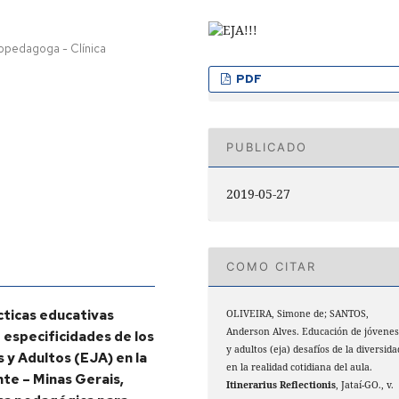
opedagoga - Clínica
PDF
PUBLICADO
2019-05-27
COMO CITAR
cticas educativas
OLIVEIRA, Simone de; SANTOS,
Anderson Alves. Educación de jóvene
e especificidades de los
y adultos (eja) desafíos de la diversida
 y Adultos (EJA) en la
en la realidad cotidiana del aula.
te – Minas Gerais,
Itinerarius Reflectionis
, Jataí-GO., v.