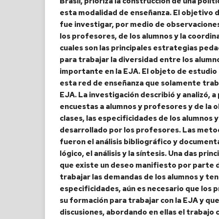
Brasil, prioriza la construcción de una polí
esta modalidad de enseñanza. El objetivo d
fue investigar, por medio de observaciones
los profesores, de los alumnos y la coordi
cuales son las principales estrategias ped
para trabajar la diversidad entre los alumn
importante en la EJA. El objeto de estudio
esta red de enseñanza que solamente traba
EJA. La investigación describió y analizó, a 
encuestas a alumnos y profesores y de la 
clases, las especificidades de los alumnos y
desarrollado por los profesores. Las metod
fueron el análisis bibliográfico y document
lógico, el análisis y la síntesis. Una das pri
que existe un deseo manifiesto por parte 
trabajar las demandas de los alumnos y ten
especificidades, aún es necesario que los 
su formación para trabajar con la EJA y que 
discusiones, abordando en ellas el trabajo c