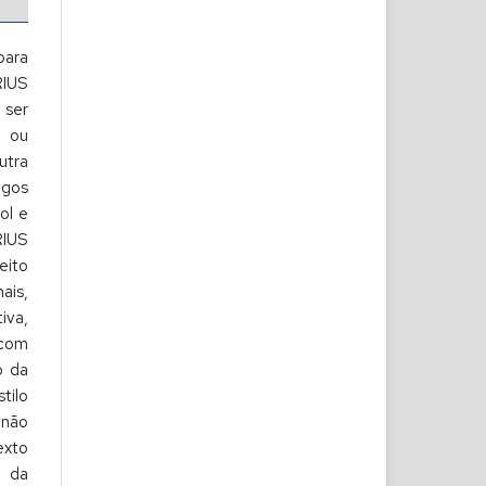
para
RIUS
ser
s ou
utra
gos
ol e
RIUS
eito
is,
iva,
 com
o da
tilo
 não
exto
o da