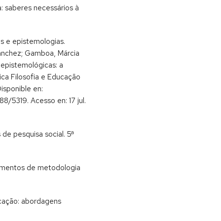
: saberes necessários à
 e epistemologias.
Sánchez; Gamboa, Márcia
 epistemológicas: a
ica Filosofia e Educação
isponible en:
88/5319. Acesso en: 17 jul.
 de pesquisa social. 5ª
amentos de metodologia
ucação: abordagens