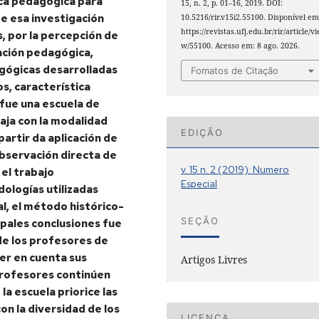
tica pedagógica para
15, n. 2, p. 01–16, 2019. DOI:
e esa investigación
10.5216/rir.v15i2.55100. Disponível em
https://revistas.ufj.edu.br/rir/article/vi
, por la percepción de
w/55100. Acesso em: 8 ago. 2026.
nación pedagógica,
agógicas desarrolladas
Fomatos de Citação
os, característica
 fue una escuela de
ja con la modalidad
EDIÇÃO
partir da aplicación de
observación directa de
v. 15 n. 2 (2019): Numero
 el trabajo
Especial
ologías utilizadas
al, el método histórico-
SEÇÃO
ncipales conclusiones fue
de los profesores de
er en cuenta sus
Artigos Livres
profesores continúen
la escuela priorice las
on la diversidad de los
LICENÇA