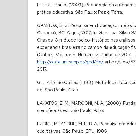
FREIRE, Paulo. (2003). Pedagogia da autonomia
prática educativa. São Paulo: Paz e Terra.
GAMBOA, S. S. Pesquisa em Educação: métodos
Chapecó, SC: Argos, 2012. In: Gamboa, Sílvio 
Chaves. O método lógico-histórico nas análises
experiência brasileira no campo da educação fís
(Online). Volume 6, Número 2, Junho de 2014. D
http://ojs.fe.unicamp.br/ged/rfe/
article/view/63
2017.
GIL, Antônio Carlos. (1999). Métodos e técnicas
ed. São Paulo: Atlas.
LAKATOS, E. M.; MARCONI, M. A. (2000). Fund
científica. 6. ed. São Paulo: Atlas.
LÜDKE, M.; ANDRÉ, M. E. D. A. Pesquisa em ed
qualitativas. São Paulo: EPU, 1986.