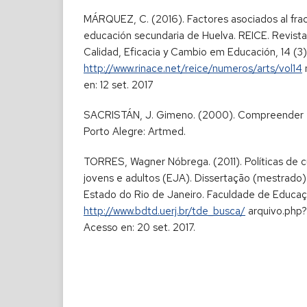
MÁRQUEZ, C. (2016). Factores asociados al frac
educación secundaria de Huelva. REICE. Revist
Calidad, Eficacia y Cambio em Educación, 14 (3),
http://www.rinace.net/reice/numeros/arts/vol14
en: 12 set. 2017
SACRISTÁN, J. Gimeno. (2000). Compreender e 
Porto Alegre: Artmed.
TORRES, Wagner Nóbrega. (2011). Políticas de 
jovens e adultos (EJA). Dissertação (mestrado)
Estado do Rio de Janeiro. Faculdade de Educaçã
http://www.bdtd.uerj.br/tde_busca/
arquivo.php
Acesso en: 20 set. 2017.