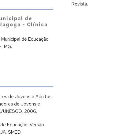
Revista.
unicipal de
agoga - Clínica
 Municipal de Educação
 - MG.
res de Jovens e Adultos.
adores de Jovens e
EC/UNESCO, 2006.
 de Educação. Versão
 EJA. SMED.