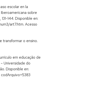
aso escolar en la
a Iberoamericana sobre
 131-144. Disponible en:
num3/art7.htm. Acesso
transformar o ensino.
currículo em educação de
 – Universidade do
o. Disponible en:
? codArquivo=5383