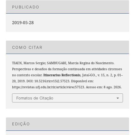
PUBLICADO
2019-05-28
COMO CITAR
TIAEN, Marcos Sergio; SAMBUGARI, Marcia Regina do Nascimento.
Perspectivas e desafios da formação continuada em atividades circenses
no contexto escolar.
Itinerarius Reflectionis
, Jataí-GO., v. 15, n. 2, p. 01–
20, 2019. DOI: 10.5216/rir.v15i2.57523. Disponível em:
https://revistas.ufj.edu.br/rir/article/view/57523. Acesso em: 8 ago. 2026.
Fomatos de Citação
EDIÇÃO