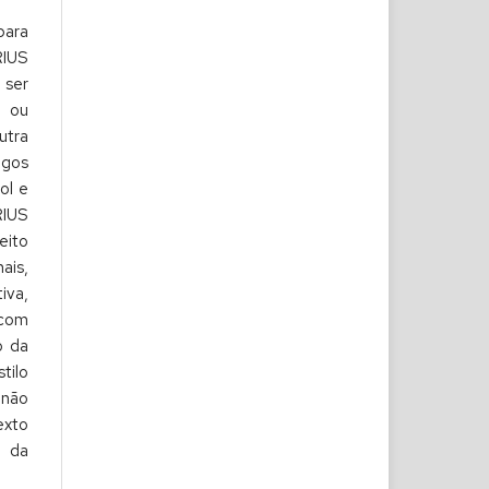
para
RIUS
ser
s ou
utra
gos
ol e
RIUS
eito
is,
iva,
 com
o da
tilo
 não
exto
o da