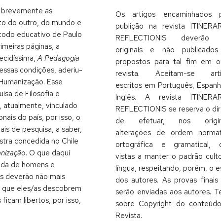
la brevemente as
Os artigos encaminhados 
to do outro, do mundo e
publição na revista ITINERA
étodo educativo de Paulo
REFLECTIONIS deverão 
rimeiras páginas, a
originais e não publicado
ecidíssima,
A Pedagogia
propostos para tal fim em o
 essas condições, aderiu-
revista. Aceitam-se arti
Humanização. Esse
escritos em Português, Espanh
isa de Filosofia e
Inglês. A revista ITINERA
a, atualmente, vinculado
REFLECTIONIS se reserva o dir
ais do país, por isso, o
de efetuar, nos origina
ais de pesquisa, a saber,
alterações de ordem normat
stra concedida no Chile
ortográfica e gramatical,
nização
. O que daqui
vistas a manter o padrão cult
vida de homens e
língua, respeitando, porém, o es
as deverão não mais
dos autores. As provas finais
m que eles/as descobrem
serão enviadas aos autores. T
icam libertos, por isso,
sobre Copyright do conteúd
Revista.