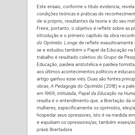
Este ensaio, conforme o título evidencia, reve
condições teóricas e práticas do reconhecimen
de si próprio, resultantes da teoria e do seu m
Freire, portanto, o objetivo é refletir sobre as p
introdução e o primeiro capítulo da obra reconh
do Oprimido
. Longe de refletir exaustivamente
se e estudou também o Papel da Educação na 
trabalho é resultado coletivo do Grupo de Pesqu
Educação, paideia aristotélica e paideia tomist
aos últimos acontecimentos políticos e educacion
artigo ganhou esse viés. Duas são fontes princip
obras,
A Pedagogia do Oprimido
(2018) e a pale
em 1969, intitulada,
Papel da Educação na Huma
resulta é o entendimento que, a libertação da 
mulheres, especificamente os oprimidos, eles/
hospedar seus opressores, isto é na medida e
e expulsam os opressores/as, também esses/as f
práxis
libertadora