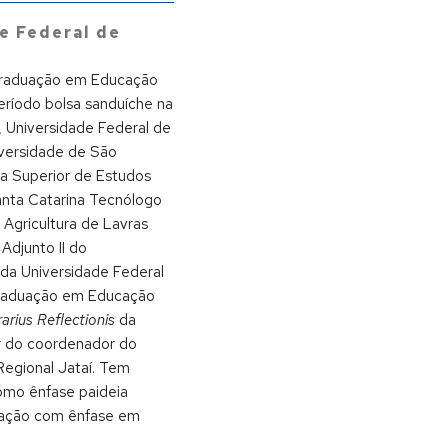
e Federal de
Graduação em Educação
eríodo bolsa sanduíche na
 Universidade Federal de
iversidade de São
la Superior de Estudos
anta Catarina Tecnólogo
 Agricultura de Lavras
Adjunto II do
da Universidade Federal
Graduação em Educação
rarius Reflectionis
da
r do coordenador do
egional Jataí. Tem
como ênfase paideia
ducação com ênfase em