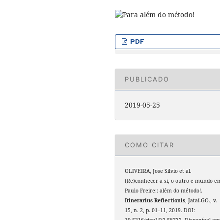
PDF
PUBLICADO
2019-05-25
COMO CITAR
OLIVEIRA, Jose Silvio et al.
(Re)conhecer a si, o outro e mundo e
Paulo Freire:: além do método!.
Itinerarius Reflectionis
, Jataí-GO., v.
15, n. 2, p. 01–11, 2019. DOI:
10.5216/rir.v15i2.58732. Disponível em