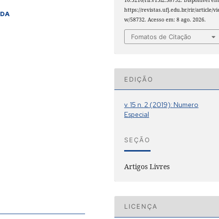
https://revistas.ufj.edu.br/rir/article/vi
 DA
w/58732. Acesso em: 8 ago. 2026.
Fomatos de Citação
EDIÇÃO
v. 15 n. 2 (2019): Numero
Especial
SEÇÃO
Artigos Livres
LICENÇA