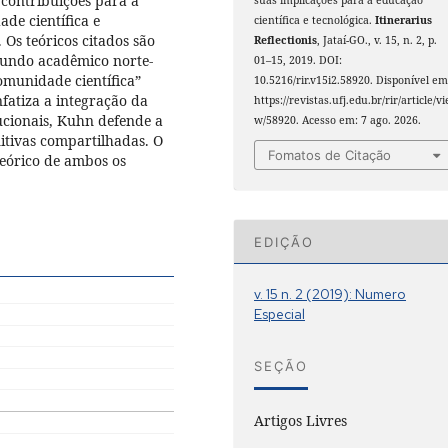
contribuições para a
de científica e
científica e tecnológica.
Itinerarius
 Os teóricos citados são
Reflectionis
, Jataí-GO., v. 15, n. 2, p.
undo acadêmico norte-
01–15, 2019. DOI:
munidade científica”
10.5216/rir.v15i2.58920. Disponível em
fatiza a integração da
https://revistas.ufj.edu.br/rir/article/vi
ucionais, Kuhn defende a
w/58920. Acesso em: 7 ago. 2026.
itivas compartilhadas. O
Fomatos de Citação
eórico de ambos os
EDIÇÃO
v. 15 n. 2 (2019): Numero
Especial
SEÇÃO
Artigos Livres