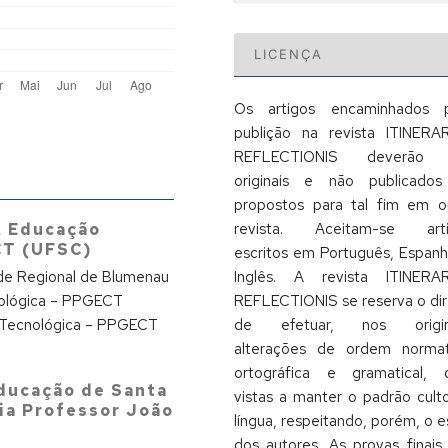
LICENÇA
Os artigos encaminhados 
publição na revista ITINERA
REFLECTIONIS deverão 
originais e não publicado
propostos para tal fim em o
revista. Aceitam-se arti
,
Educação
CT (UFSC)
escritos em Português, Espanh
Inglês. A revista ITINERA
ade Regional de Blumenau
REFLECTIONIS se reserva o dir
nológica – PPGECT
de efetuar, nos origina
 Tecnológica – PPGECT
alterações de ordem normat
ortográfica e gramatical,
Educação de Santa
vistas a manter o padrão cult
cia Professor João
língua, respeitando, porém, o es
dos autores. As provas finais