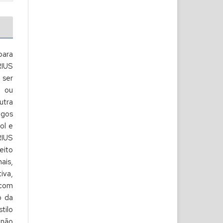
para
RIUS
ser
s ou
utra
gos
ol e
RIUS
eito
is,
iva,
 com
o da
tilo
 não