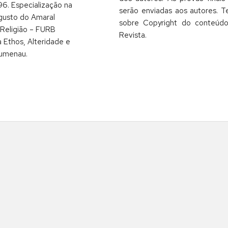
96. Especialização na
serão enviadas aos autores. T
ugusto do Amaral
sobre Copyright do conteúd
Religião – FURB
Revista.
 Ethos, Alteridade e
umenau.