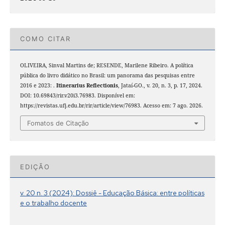
COMO CITAR
OLIVEIRA, Sinval Martins de; RESENDE, Marilene Ribeiro. A política
pública do livro didático no Brasil: um panorama das pesquisas entre
2016 e 2023: .
Itinerarius Reflectionis
, Jataí-GO., v. 20, n. 3, p. 17, 2024.
DOI: 10.69843/rir.v20i3.76983. Disponível em:
https://revistas.ufj.edu.br/rir/article/view/76983. Acesso em: 7 ago. 2026.
Fomatos de Citação
EDIÇÃO
v. 20 n. 3 (2024): Dossiê - Educação Básica: entre políticas
e o trabalho docente