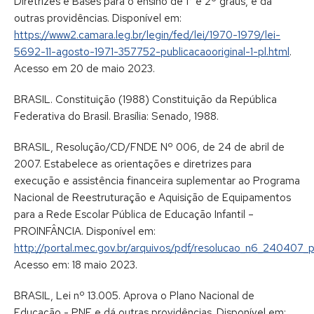
Diretrizes e Bases para o ensino de 1° e 2º graus, e dá
outras providências. Disponível em:
https://www2.camara.leg.br/legin/fed/lei/1970-1979/lei-
5692-11-agosto-1971-357752-publicacaooriginal-1-pl.html
.
Acesso em 20 de maio 2023.
BRASIL. Constituição (1988) Constituição da República
Federativa do Brasil. Brasília: Senado, 1988.
BRASIL, Resolução/CD/FNDE Nº 006, de 24 de abril de
2007. Estabelece as orientações e diretrizes para
execução e assistência financeira suplementar ao Programa
Nacional de Reestruturação e Aquisição de Equipamentos
para a Rede Escolar Pública de Educação Infantil –
PROINFÂNCIA. Disponível em:
http://portal.mec.gov.br/arquivos/pdf/resolucao_n6_240407_p
Acesso em: 18 maio 2023.
BRASIL, Lei nº 13.005. Aprova o Plano Nacional de
Educação - PNE e dá outras providências. Disponível em: