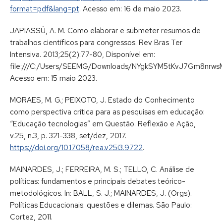
format=pdf&lang=pt
. Acesso em: 16 de maio 2023.
JAPIASSÚ, A. M. Como elaborar e submeter resumos de
trabalhos científicos para congressos. Rev Bras Ter
Intensiva. 2013;25(2):77-80, Disponível em:
file:///C:/Users/SEEMG/Downloads/NYgkSYM5tKvJ7Gm8nrwsM
Acesso em: 15 maio 2023.
MORAES, M. G.; PEIXOTO, J. Estado do Conhecimento
como perspectiva crítica para as pesquisas em educação:
“Educação tecnologias” em Questão. Reflexão e Ação,
v.25, n.3, p. 321-338, set/dez, 2017.
https://doi.org/10.17058/rea.v25i3.9722
.
MAINARDES, J.; FERREIRA, M. S.; TELLO, C. Análise de
políticas: fundamentos e principais debates teórico-
metodológicos. In: BALL, S. J.; MAINARDES, J. (Orgs).
Políticas Educacionais: questões e dilemas. São Paulo:
Cortez, 2011.