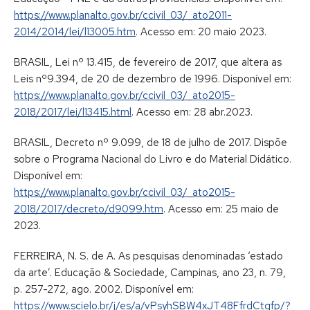
https://www.planalto.gov.br/ccivil_03/_ato2011-
2014/2014/lei/l13005.htm
. Acesso em: 20 maio 2023.
BRASIL, Lei nº 13.415, de fevereiro de 2017, que altera as
Leis nº9.394, de 20 de dezembro de 1996. Disponível em:
https://www.planalto.gov.br/ccivil_03/_ato2015-
2018/2017/lei/l13415.html
. Acesso em: 28 abr.2023.
BRASIL, Decreto nº 9.099, de 18 de julho de 2017. Dispõe
sobre o Programa Nacional do Livro e do Material Didático.
Disponível em:
https://www.planalto.gov.br/ccivil_03/_ato2015-
2018/2017/decreto/d9099.htm
. Acesso em: 25 maio de
2023.
FERREIRA, N. S. de A. As pesquisas denominadas ‘estado
da arte’. Educação & Sociedade, Campinas, ano 23, n. 79,
p. 257-272, ago. 2002. Disponível em:
https://www.scielo.br/j/es/a/vPsyhSBW4xJT48FfrdCtqfp/?