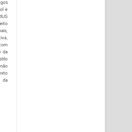
gos
ol e
RIUS
eito
is,
iva,
 com
o da
tilo
 não
exto
o da