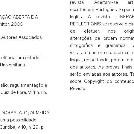
revista. Aceitam-se arti
escritos em Português, Espanh
Inglês. A revista ITINERA
AÇÃO ABERTA E A
REFLECTIONIS se reserva o dir
itor, 2006.
de efetuar, nos origina
: Autores Associados,
alterações de ordem normat
ortográfica e gramatical,
vistas a manter o padrão cult
celência: um estudo
língua, respeitando, porém, o es
Universitária
dos autores. As provas finais
serão enviadas aos autores. T
sobre Copyright do conteúd
nsão, regulamentação e
Revista.
z de Fora. V.14 n. 1 p.
.; DORSA, A. C.; ALMEIDA,
: uma possibilidade
ritiba, v. 10, n. 29, p.