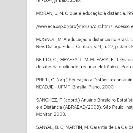
191-204, jan/abr. 2010.
MORAN, J. M. O que é educação à distância. 199
/www.eca.usp.br/prof/moran/dist.htm>. Acesso 
MUGNOL, M. A educação a distância no Brasil: 
Rev. Diálogo Educ., Curitiba, v. 9, n. 27, p. 335
NETTO, C.; GIRAFFA, L. M. M.; FARIA, E. T. Gradu
desafio da qualidade [recurso eletrônico]. Port
PRETI, O. (org.) Educação a Distância: construin
NEAD/IE - UFMT; Brasília: Plano, 2000.
SANCHEZ, F. (coord.) Anuário Brasileiro Estatí
e a Distância (ABRAEAD/2008). São Paulo: Instit
Monitor, 2008.
SANYAL, B. C; MARTIN, M. Garantía de La Calida