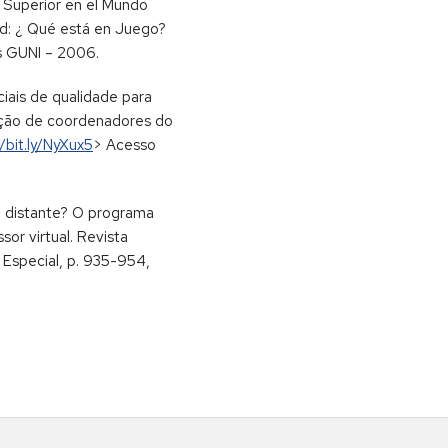
n Superior en el Mundo
ad: ¿ Qué está en Juego?
s GUNI – 2006.
iais de qualidade para
epção de coordenadores do
//bit.ly/NyXux5
> Acesso
o distante? O programa
sor virtual. Revista
 Especial, p. 935-954,