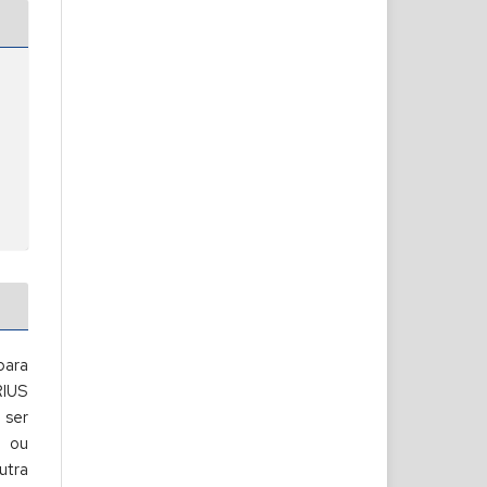
para
RIUS
ser
s ou
utra