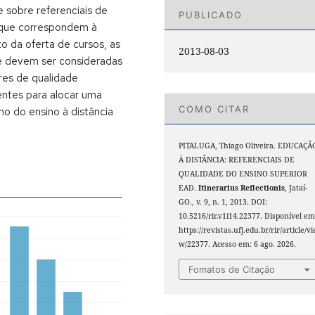
 sobre referenciais de
PUBLICADO
s que correspondem à
o da oferta de cursos, as
2013-08-03
ue devem ser consideradas
res de qualidade
entes para alocar uma
COMO CITAR
o do ensino à distância
PITALUGA, Thiago Oliveira. EDUCAÇÃ
À DISTÂNCIA: REFERENCIAIS DE
QUALIDADE DO ENSINO SUPERIOR
EAD.
Itinerarius Reflectionis
, Jataí-
GO., v. 9, n. 1, 2013. DOI:
10.5216/rir.v1i14.22377. Disponível em
https://revistas.ufj.edu.br/rir/article/vi
w/22377. Acesso em: 6 ago. 2026.
Fomatos de Citação