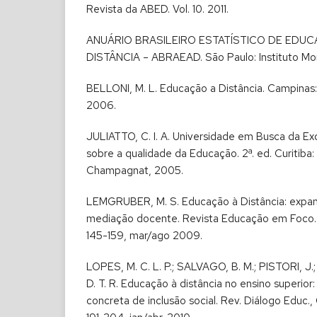
Revista da ABED. Vol. 10. 2011.
ANUÁRIO BRASILEIRO ESTATÍSTICO DE EDUC
DISTÂNCIA – ABRAEAD. São Paulo: Instituto Mon
BELLONI, M. L. Educação a Distância. Campinas
2006.
JULIATTO, C. I. A. Universidade em Busca da Ex
sobre a qualidade da Educação. 2ª. ed. Curitiba: 
Champagnat, 2005.
LEMGRUBER, M. S. Educação à Distância: expa
mediação docente. Revista Educação em Foco. Jui
145-159, mar/ago 2009.
LOPES, M. C. L. P.; SALVAGO, B. M.; PISTORI, J
D. T. R. Educação à distância no ensino superior
concreta de inclusão social. Rev. Diálogo Educ., Cu