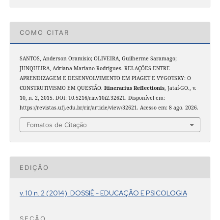
COMO CITAR
SANTOS, Anderson Oramisio; OLIVEIRA, Guilherme Saramago;
JUNQUEIRA, Adriana Mariano Rodrigues. RELAÇÕES ENTRE
APRENDIZAGEM E DESENVOLVIMENTO EM PIAGET E VYGOTSKY: O
CONSTRUTIVISMO EM QUESTÃO.
Itinerarius Reflectionis
, Jataí-GO., v.
10, n. 2, 2015. DOI: 10.5216/rir.v10i2.32621. Disponível em:
https://revistas.ufj.edu.br/rir/article/view/32621. Acesso em: 8 ago. 2026.
Fomatos de Citação
EDIÇÃO
v. 10 n. 2 (2014): DOSSIÊ - EDUCAÇÃO E PSICOLOGIA
SEÇÃO