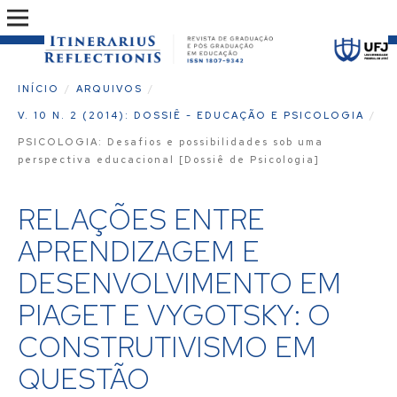
INÍCIO
/
ARQUIVOS
/
V. 10 N. 2 (2014): DOSSIÊ - EDUCAÇÃO E PSICOLOGIA
/
PSICOLOGIA: Desafios e possibilidades sob uma
perspectiva educacional [Dossiê de Psicologia]
RELAÇÕES ENTRE
APRENDIZAGEM E
DESENVOLVIMENTO EM
PIAGET E VYGOTSKY: O
CONSTRUTIVISMO EM
QUESTÃO