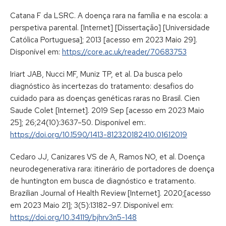
Catana F da LSRC. A doença rara na família e na escola: a
perspetiva parental. [Internet] [Dissertação] [Universidade
Católica Portuguesa]; 2013 [acesso em 2023 Maio 29].
Disponível em:
https://core.ac.uk/reader/70683753
Iriart JAB, Nucci MF, Muniz TP, et al. Da busca pelo
diagnóstico às incertezas do tratamento: desafios do
cuidado para as doenças genéticas raras no Brasil. Cien
Saude Colet [Internet]. 2019 Sep [acesso em 2023 Maio
25]; 26;24(10):3637–50. Disponível em:.
https://doi.org/10.1590/1413-812320182410.01612019
Cedaro JJ, Canizares VS de A, Ramos NO, et al. Doença
neurodegenerativa rara: itinerário de portadores de doença
de huntington em busca de diagnóstico e tratamento.
Brazilian Journal of Health Review [Internet]. 2020;[acesso
em 2023 Maio 21]; 3(5):13182–97. Disponível em:
https://doi.org/10.34119/bjhrv3n5-148