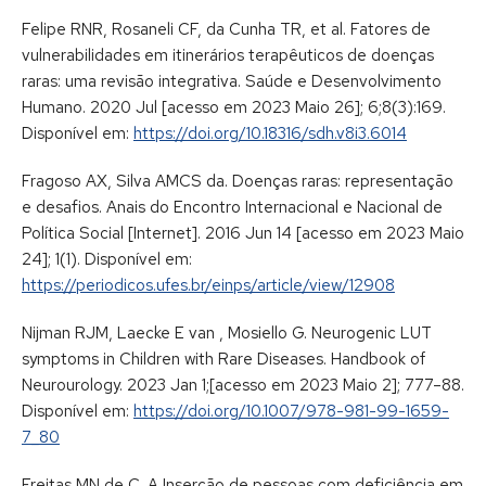
Felipe RNR, Rosaneli CF, da Cunha TR, et al. Fatores de
vulnerabilidades em itinerários terapêuticos de doenças
raras: uma revisão integrativa. Saúde e Desenvolvimento
Humano. 2020 Jul [acesso em 2023 Maio 26]; 6;8(3):169.
Disponível em:
https://doi.org/10.18316/sdh.v8i3.6014
Fragoso AX, Silva AMCS da. Doenças raras: representação
e desafios. Anais do Encontro Internacional e Nacional de
Política Social [Internet]. 2016 Jun 14 [acesso em 2023 Maio
24]; 1(1). Disponível em:
https://periodicos.ufes.br/einps/article/view/12908
Nijman RJM, Laecke E van , Mosiello G. Neurogenic LUT
symptoms in Children with Rare Diseases. Handbook of
Neurourology. 2023 Jan 1;[acesso em 2023 Maio 2]; 777–88.
Disponível em:
https://doi.org/10.1007/978-981-99-1659-
7_80
Freitas MN de C. A Inserção de pessoas com deficiência em