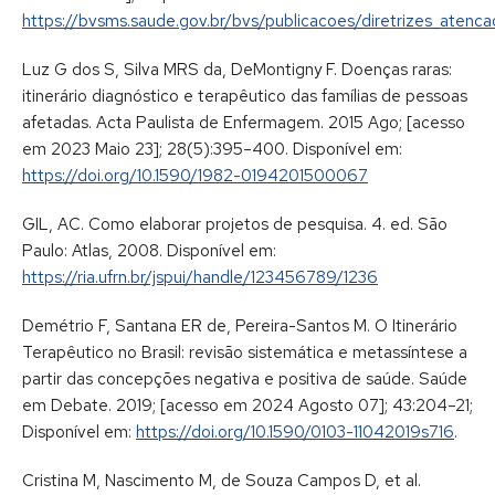
https://bvsms.saude.gov.br/bvs/publicacoes/diretrizes_atenc
Luz G dos S, Silva MRS da, DeMontigny F. Doenças raras:
itinerário diagnóstico e terapêutico das famílias de pessoas
afetadas. Acta Paulista de Enfermagem. 2015 Ago; [acesso
em 2023 Maio 23]; 28(5):395–400. Disponível em:
https://doi.org/10.1590/1982-0194201500067
GIL, AC. Como elaborar projetos de pesquisa. 4. ed. São
Paulo: Atlas, 2008. Disponível em:
https://ria.ufrn.br/jspui/handle/123456789/1236
Demétrio F, Santana ER de, Pereira-Santos M. O Itinerário
Terapêutico no Brasil: revisão sistemática e metassíntese a
partir das concepções negativa e positiva de saúde. Saúde
em Debate. 2019; [acesso em 2024 Agosto 07]; 43:204–21;
Disponível em:
https://doi.org/10.1590/0103-11042019s716
.
Cristina M, Nascimento M, de Souza Campos D, et al.