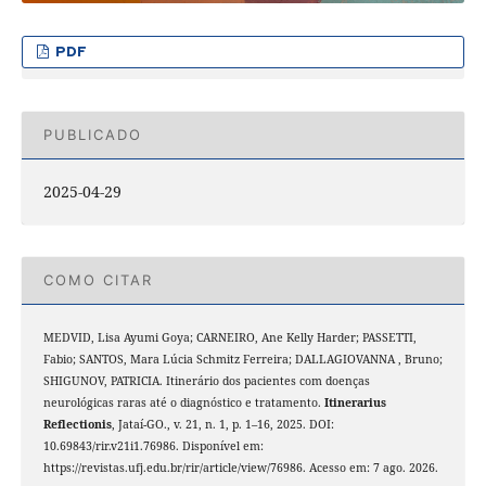
PDF
PUBLICADO
2025-04-29
COMO CITAR
MEDVID, Lisa Ayumi Goya; CARNEIRO, Ane Kelly Harder; PASSETTI,
Fabio; SANTOS, Mara Lúcia Schmitz Ferreira; DALLAGIOVANNA , Bruno;
SHIGUNOV, PATRICIA. Itinerário dos pacientes com doenças
neurológicas raras até o diagnóstico e tratamento.
Itinerarius
Reflectionis
, Jataí-GO., v. 21, n. 1, p. 1–16, 2025. DOI:
10.69843/rir.v21i1.76986. Disponível em:
https://revistas.ufj.edu.br/rir/article/view/76986. Acesso em: 7 ago. 2026.